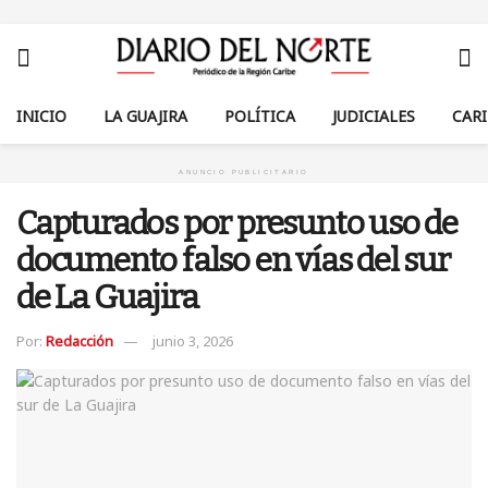
INICIO
LA GUAJIRA
POLÍTICA
JUDICIALES
CAR
ANUNCIO PUBLICITARIO
Capturados por presunto uso de
documento falso en vías del sur
de La Guajira
Por:
Redacción
junio 3, 2026