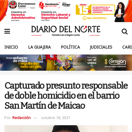
INICIO
LA GUAJIRA
POLÍTICA
JUDICIALES
CAR
ANUNCIO PUBLICITARIO
Capturado presunto responsable
de doble homicidio en el barrio
San Martín de Maicao
Por:
Redacción
octubre 18, 2021