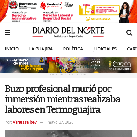
INICIO
LA GUAJIRA
POLÍTICA
JUDICIALES
CAR
ANUNCIO PUBLICITARIO
Buzo profesional murió por
inmersión mientras realizaba
labores en Termoguajira
Por:
Vanessa Rey
mayo 27, 2026