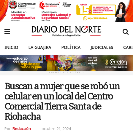
INICIO
LA GUAJIRA
POLÍTICA
JUDICIALES
CAR
ANUNCIO PUBLICITARIO
Buscan a mujer que se robó un
celular en un local del Centro
Comercial Tierra Santa de
Riohacha
Por:
Redacción
octubre 21, 2024