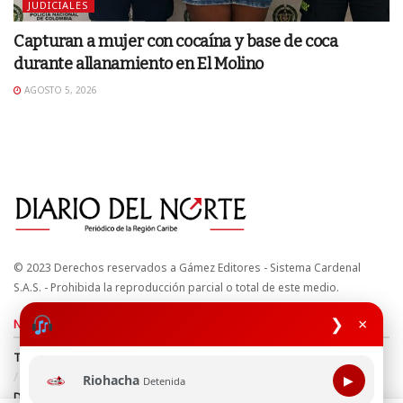
JUDICIALES
Capturan a mujer con cocaína y base de coca
durante allanamiento en El Molino
AGOSTO 5, 2026
© 2023 Derechos reservados a Gámez Editores - Sistema Cardenal
S.A.S. - Prohibida la reproducción parcial o total de este medio.
❯
×
Nuestros sitios
Términos y Condiciones
Derechos de Autor y Propiedad Intelectual
Política de uso de cookies
Política de Tratamiento de Datos
Riohacha
▶
Detenida
Directrices Editoriales