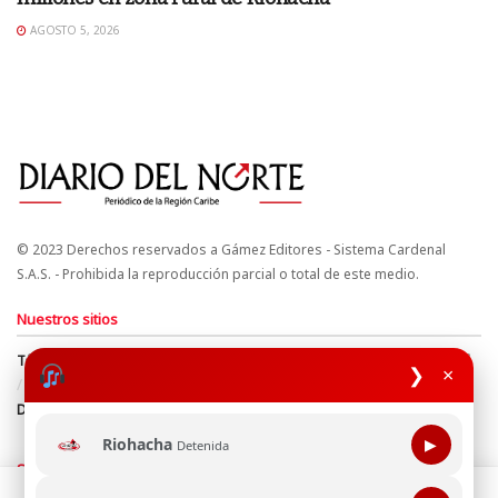
AGOSTO 5, 2026
© 2023 Derechos reservados a Gámez Editores - Sistema Cardenal
S.A.S. - Prohibida la reproducción parcial o total de este medio.
Nuestros sitios
Términos y Condiciones
Derechos de Autor y Propiedad Intelectual
❯
×
Política de uso de cookies
Política de Tratamiento de Datos
Directrices Editoriales
Riohacha
▶
Detenida
Síguenos
Esta página web usa cookie para mejorar tu experiencia de