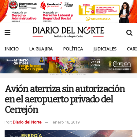
INICIO
LA GUAJIRA
POLÍTICA
JUDICIALES
CAR
ANUNCIO PUBLICITARIO
Avión aterriza sin autorización
en el aeropuerto privado del
Cerrejón
Por:
Diario del Norte
enero 18, 2019