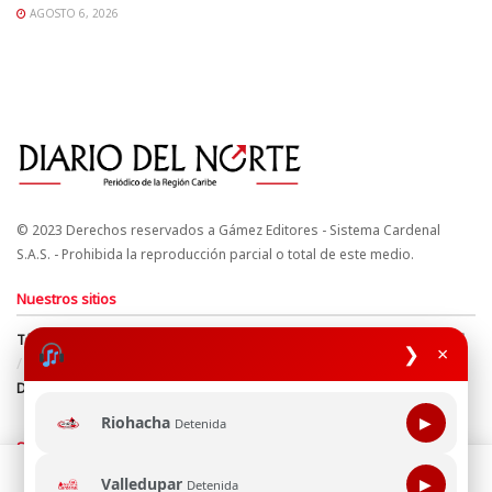
AGOSTO 6, 2026
© 2023 Derechos reservados a Gámez Editores - Sistema Cardenal
S.A.S. - Prohibida la reproducción parcial o total de este medio.
Nuestros sitios
Términos y Condiciones
Derechos de Autor y Propiedad Intelectual
❯
×
Política de uso de cookies
Política de Tratamiento de Datos
Directrices Editoriales
Riohacha
▶
Detenida
Síguenos
Esta página web usa cookie para mejorar tu experiencia de
Valledupar
▶
Detenida
navegación, al continuar aceptas nuestra política de uso de