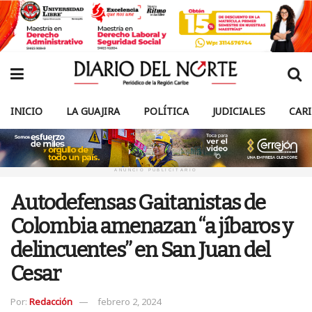
INICIO
LA GUAJIRA
POLÍTICA
JUDICIALES
CAR
ANUNCIO PUBLICITARIO
Autodefensas Gaitanistas de
Colombia amenazan “a jíbaros y
delincuentes” en San Juan del
Cesar
Por:
Redacción
febrero 2, 2024