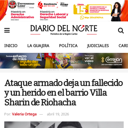
INICIO
LA GUAJIRA
POLÍTICA
JUDICIALES
CAR
ANUNCIO PUBLICITARIO
Ataque armado deja un fallecido
y un herido en el barrio Villa
Sharin de Riohacha
Por:
Valeria Ortega
abril 19, 2026