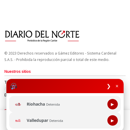
© 2023 Derechos reservados a Gámez Editores - Sistema Cardenal
S.A.S. - Prohibida la reproducción parcial o total de este medio.
Nuestros sitios
Términos y Condiciones
Derechos de Autor y Propiedad Intelectual
❯
×
Política de uso de cookies
Política de Tratamiento de Datos
Directrices Editoriales
Riohacha
▶
Detenida
Síguenos
Esta página web usa cookie para mejorar tu experiencia de
Valledupar
▶
Detenida
navegación, al continuar aceptas nuestra política de uso de
cookie.
Consultala aquí