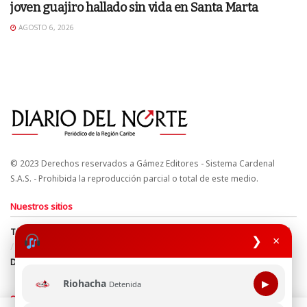
joven guajiro hallado sin vida en Santa Marta
AGOSTO 6, 2026
© 2023 Derechos reservados a Gámez Editores - Sistema Cardenal
S.A.S. - Prohibida la reproducción parcial o total de este medio.
Nuestros sitios
Términos y Condiciones
Derechos de Autor y Propiedad Intelectual
❯
×
Política de uso de cookies
Política de Tratamiento de Datos
Directrices Editoriales
Riohacha
▶
Detenida
Síguenos