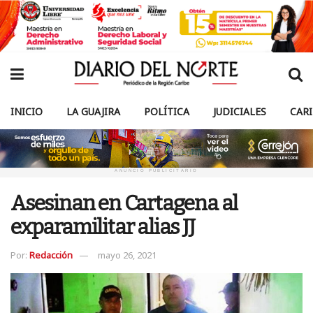
INICIO
LA GUAJIRA
POLÍTICA
JUDICIALES
CAR
ANUNCIO PUBLICITARIO
Asesinan en Cartagena al
exparamilitar alias JJ
Por:
Redacción
mayo 26, 2021