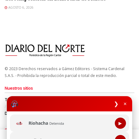
AGOSTO 6, 2026
© 2023 Derechos reservados a Gámez Editores - Sistema Cardenal
S.A.S. - Prohibida la reproducción parcial o total de este medio.
Nuestros sitios
Términos y Condiciones
Derechos de Autor y Propiedad Intelectual
❯
×
Política de uso de cookies
Política de Tratamiento de Datos
Directrices Editoriales
Riohacha
▶
Detenida
Síguenos
Esta página web usa cookie para mejorar tu experiencia de