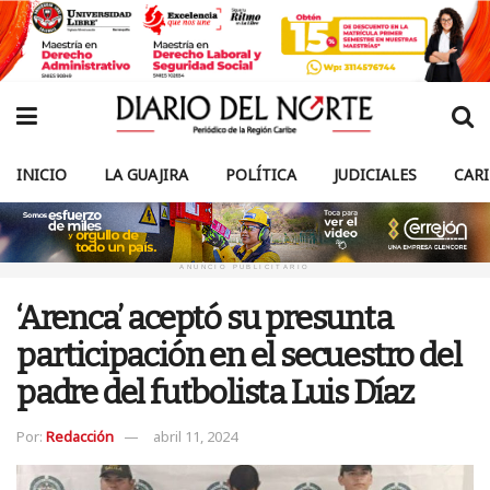
INICIO
LA GUAJIRA
POLÍTICA
JUDICIALES
CAR
ANUNCIO PUBLICITARIO
‘Arenca’ aceptó su presunta
participación en el secuestro del
padre del futbolista Luis Díaz
Por:
Redacción
abril 11, 2024