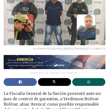
xr:d:DAF6nYJTk0U:503,j:9200152704564254717,t:24041119
ANUNCIO PUBLICITARIO
La Fiscalía General de la Nación presentó ante un
juez de control de garantías, a Yerdinson Bolívar
Bolívar, alias ‘Arenca’, como posible responsable