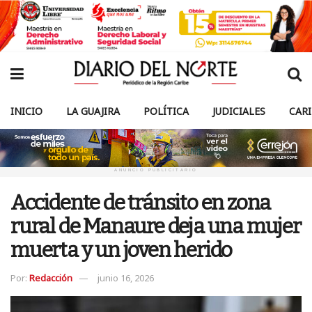
INICIO
LA GUAJIRA
POLÍTICA
JUDICIALES
CAR
ANUNCIO PUBLICITARIO
Accidente de tránsito en zona
rural de Manaure deja una mujer
muerta y un joven herido
Por:
Redacción
junio 16, 2026