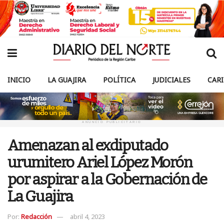
INICIO
LA GUAJIRA
POLÍTICA
JUDICIALES
CAR
ANUNCIO PUBLICITARIO
Amenazan al exdiputado
urumitero Ariel López Morón
por aspirar a la Gobernación de
La Guajira
Por:
Redacción
abril 4, 2023