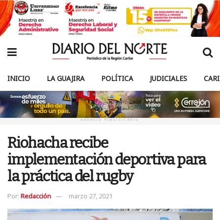
INICIO
LA GUAJIRA
POLÍTICA
JUDICIALES
CAR
ANUNCIO PUBLICITARIO
Riohacha recibe
implementación deportiva para
la práctica del rugby
Por:
Redacción
marzo 27, 2021