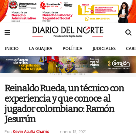
INICIO
LA GUAJIRA
POLÍTICA
JUDICIALES
CAR
ANUNCIO PUBLICITARIO
Reinaldo Rueda, un técnico con
experiencia y que conoce al
jugador colombiano: Ramón
Jesurún
Por:
Kevin Acuña Charris
enero 15, 2021