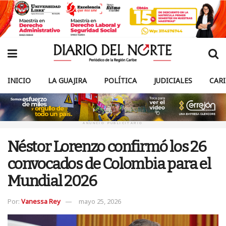
INICIO
LA GUAJIRA
POLÍTICA
JUDICIALES
CAR
ANUNCIO PUBLICITARIO
Néstor Lorenzo confirmó los 26
convocados de Colombia para el
Mundial 2026
Por:
Vanessa Rey
mayo 25, 2026