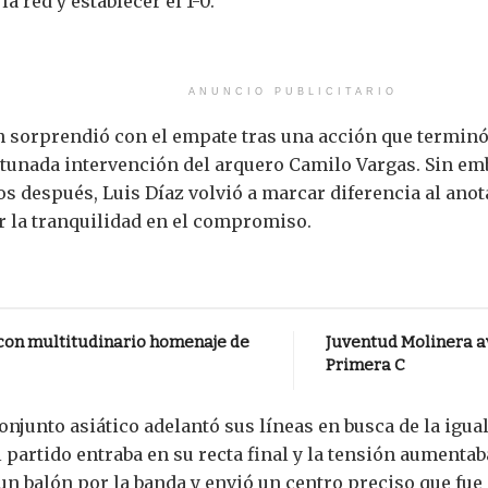
la red y establecer el 1-0.
ANUNCIO PUBLICITARIO
n sorprendió con el empate tras una acción que termi
rtunada intervención del arquero Camilo Vargas. Sin em
 después, Luis Díaz volvió a marcar diferencia al anotar
r la tranquilidad en el compromiso.
a con multitudinario homenaje de
Juventud Molinera a
Primera C
conjunto asiático adelantó sus líneas en busca de la igu
 partido entraba en su recta final y la tensión aumentab
n balón por la banda y envió un centro preciso que fu