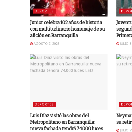
DEPORTES
DEPO
Junior celebra 102 años de historia
Juventu
con multitudinario homenaje de su
segunda
afición en Barranquilla
Primer
AGOSTO 7, 2026
JULIO 31
DEPORTES
DEPO
Luis Díaz visitó las obras del
Neymar
Metropolitano en Barranquilla:
su reti
nueva fachada tendrá 74.000 luces
JULIO 29