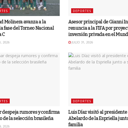
RTES
DEPORTES
d Molinera avanza a la
Asesor principal de Gianni I
 fase del Torneo Nacional
renuncia a la FIFA por proyec
a C
inversión privada en el Mund
, 2026
JULIO 31, 2026
RTES
DEPORTES
 despeja rumores y confirma
Luis Díaz visitó al presidente
ro de la selección brasileña
Abelardo de la Espriella junto
familia
, 2026