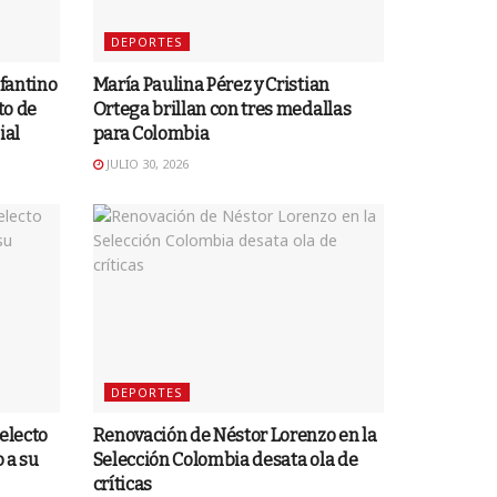
DEPORTES
nfantino
María Paulina Pérez y Cristian
to de
Ortega brillan con tres medallas
ial
para Colombia
JULIO 30, 2026
DEPORTES
 electo
Renovación de Néstor Lorenzo en la
 a su
Selección Colombia desata ola de
críticas