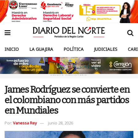
INICIO
LA GUAJIRA
POLÍTICA
JUDICIALES
CAR
ANUNCIO PUBLICITARIO
James Rodríguez se convierte en
el colombiano con más partidos
en Mundiales
Por:
Vanessa Rey
junio 28, 2026