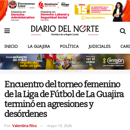
INICIO
LA GUAJIRA
POLÍTICA
JUDICIALES
CAR
ANUNCIO PUBLICITARIO
Encuentro del torneo femenino
de la Liga de Fútbol de La Guajira
terminó en agresiones y
desórdenes
Por:
Valentina Ríos
mayo 19, 2026