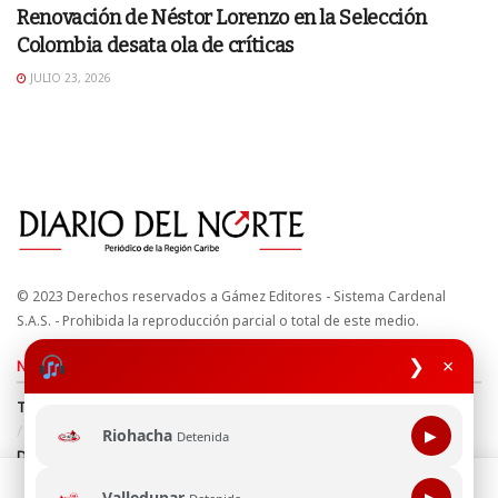
Renovación de Néstor Lorenzo en la Selección
Colombia desata ola de críticas
JULIO 23, 2026
© 2023 Derechos reservados a Gámez Editores - Sistema Cardenal
S.A.S. - Prohibida la reproducción parcial o total de este medio.
❯
×
Nuestros sitios
Términos y Condiciones
Derechos de Autor y Propiedad Intelectual
Política de uso de cookies
Política de Tratamiento de Datos
Riohacha
▶
Detenida
Directrices Editoriales
Esta página web usa cookie para mejorar tu experiencia de
Valledupar
▶