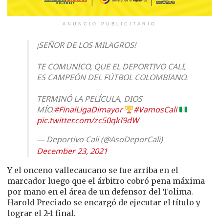
ANUNCIO PUBLICITARIO
¡SEÑOR DE LOS MILAGROS!
TE COMUNICO, QUE EL DEPORTIVO CALI,
ES CAMPEÓN DEL FÚTBOL COLOMBIANO.
TERMINÓ LA PELÍCULA, DIOS
MÍO.
#FinalLigaDimayor
#VamosCali
pic.twitter.com/zc50qkI9dW
— Deportivo Cali (@AsoDeporCali)
December 23, 2021
Y el onceno vallecaucano se fue arriba en el
marcador luego que el árbitro cobró pena máxima
por mano en el área de un defensor del Tolima.
Harold Preciado se encargó de ejecutar el título y
lograr el 2-1 final.