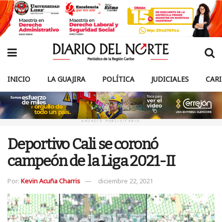
INICIO
LA GUAJIRA
POLÍTICA
JUDICIALES
CAR
ANUNCIO PUBLICITARIO
Deportivo Cali se coronó
campeón de la Liga 2021-II
Por:
Kevin Acuña Charris
diciembre 22, 2021