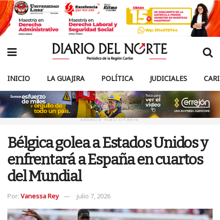
INICIO
LA GUAJIRA
POLÍTICA
JUDICIALES
CAR
ANUNCIO PUBLICITARIO
Bélgica golea a Estados Unidos y
enfrentará a España en cuartos
del Mundial
Por:
Vanessa Rey
julio 7, 2026