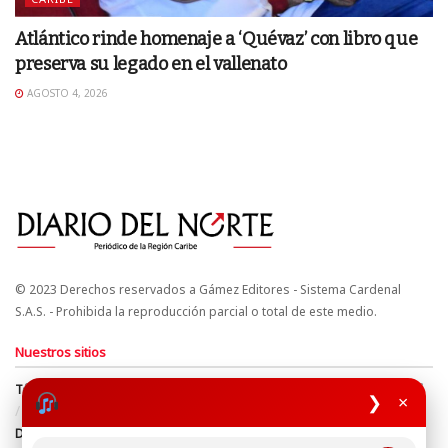
Atlántico rinde homenaje a ‘Quévaz’ con libro que
preserva su legado en el vallenato
AGOSTO 4, 2026
© 2023 Derechos reservados a Gámez Editores - Sistema Cardenal
S.A.S. - Prohibida la reproducción parcial o total de este medio.
Nuestros sitios
Términos y Condiciones
Derechos de Autor y Propiedad Intelectual
❯
×
Política de uso de cookies
Política de Tratamiento de Datos
Directrices Editoriales