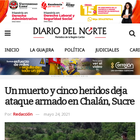
INICIO
LA GUAJIRA
POLÍTICA
JUDICIALES
CAR
ANUNCIO PUBLICITARIO
Un muerto y cinco heridos deja
ataque armado en Chalán, Sucre
Por:
Redacción
mayo 24, 2021