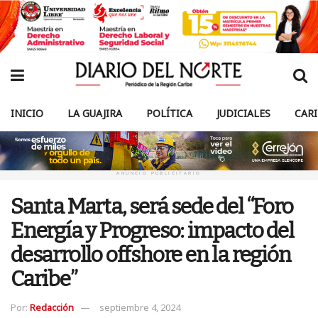
INICIO
LA GUAJIRA
POLÍTICA
JUDICIALES
CAR
ANUNCIO PUBLICITARIO
Santa Marta, será sede del “Foro
Energía y Progreso: impacto del
desarrollo offshore en la región
Caribe”
Por:
Redacción
septiembre 4, 2024