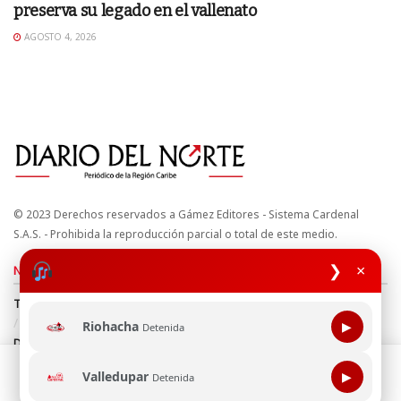
preserva su legado en el vallenato
AGOSTO 4, 2026
© 2023 Derechos reservados a Gámez Editores - Sistema Cardenal
S.A.S. - Prohibida la reproducción parcial o total de este medio.
❯
×
Nuestros sitios
Términos y Condiciones
Derechos de Autor y Propiedad Intelectual
Política de uso de cookies
Política de Tratamiento de Datos
Riohacha
▶
Detenida
Directrices Editoriales
Esta página web usa cookie para mejorar tu experiencia de
Valledupar
▶
Detenida
navegación, al continuar aceptas nuestra política de uso de
Síguenos