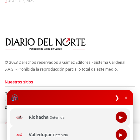
AGOSTO 3, 2026
© 2023 Derechos reservados a Gámez Editores - Sistema Cardenal
S.A.S. - Prohibida la reproducción parcial o total de este medio.
Nuestros sitios
Términos y Condiciones
Derechos de Autor y Propiedad Intelectual
❯
×
Política de uso de cookies
Política de Tratamiento de Datos
Directrices Editoriales
Riohacha
▶
Detenida
Síguenos
Esta página web usa cookie para mejorar tu experiencia de
Valledupar
▶
Detenida
navegación, al continuar aceptas nuestra política de uso de