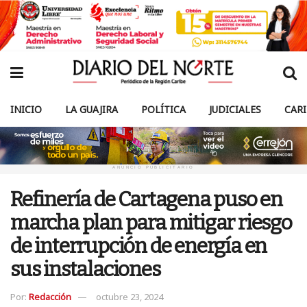
INICIO
LA GUAJIRA
POLÍTICA
JUDICIALES
CAR
ANUNCIO PUBLICITARIO
Refinería de Cartagena puso en
marcha plan para mitigar riesgo
de interrupción de energía en
sus instalaciones
Por:
Redacción
octubre 23, 2024