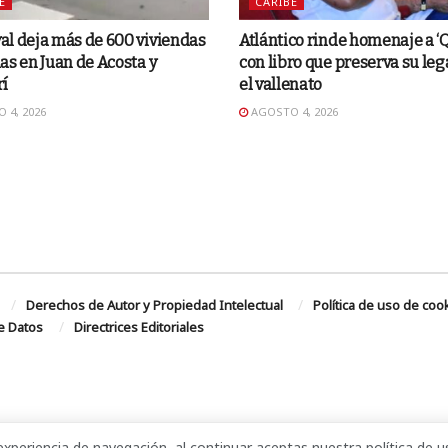
E
CARIBE
l deja más de 600 viviendas
Atlántico rinde homenaje a ‘
as en Juan de Acosta y
con libro que preserva su le
rí
el vallenato
 4, 2026
AGOSTO 4, 2026
Derechos de Autor y Propiedad Intelectual
Política de uso de coo
de Datos
Directrices Editoriales
xperiencia de navegación, al continuar aceptas nuestra política de u