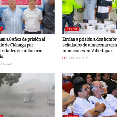
E
CARIBE
n a 8 años de prisión al
Envían a prisión a dos hombr
de de Ciénaga por
señalados de almacenar arm
aridades en millonario
municiones en Valledupar
io
AGOSTO 6, 2026
 6, 2026