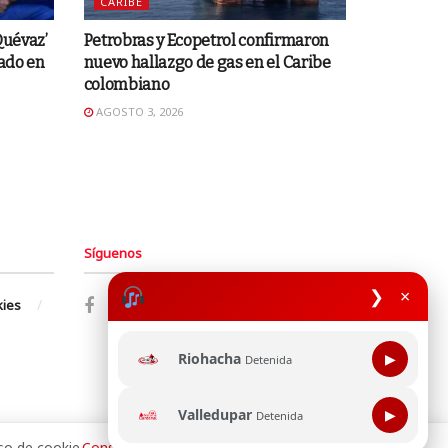
CARIBE
Quévaz’
Petrobras y Ecopetrol confirmaron
gado en
nuevo hallazgo de gas en el Caribe
colombiano
AGOSTO 3, 2026
Síguenos
❯
×
kies
Riohacha
▶
Detenida
Valledupar
▶
Detenida
so de cookie.
Consultala aquí