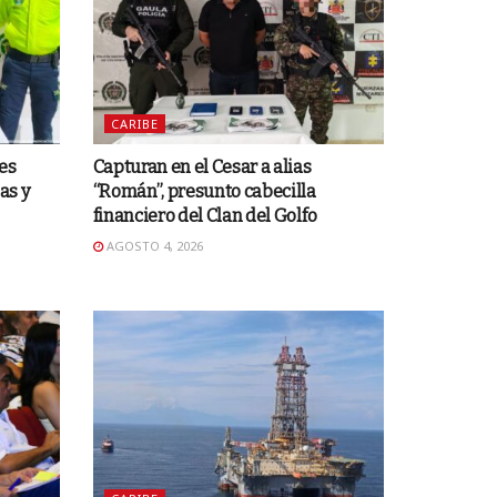
CARIBE
es
Capturan en el Cesar a alias
as y
“Román”, presunto cabecilla
financiero del Clan del Golfo
AGOSTO 4, 2026