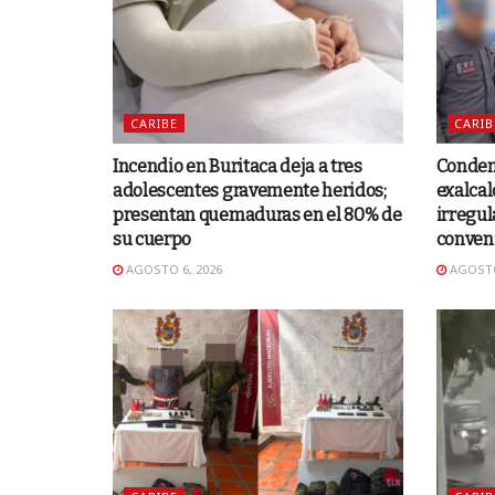
CARIBE
CARIB
Incendio en Buritaca deja a tres
Condena
adolescentes gravemente heridos;
exalcal
presentan quemaduras en el 80% de
irregul
su cuerpo
conven
AGOSTO 6, 2026
AGOSTO