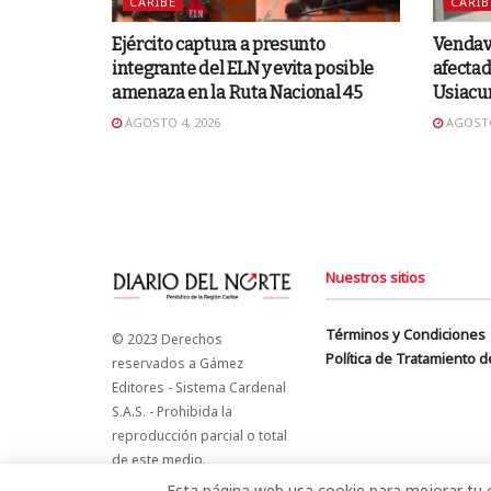
CARIBE
CARIB
Ejército captura a presunto
Vendava
integrante del ELN y evita posible
afectad
amenaza en la Ruta Nacional 45
Usiacu
AGOSTO 4, 2026
AGOSTO
Nuestros sitios
Términos y Condiciones
© 2023 Derechos
Política de Tratamiento 
reservados a Gámez
Editores - Sistema Cardenal
S.A.S. - Prohibida la
reproducción parcial o total
de este medio.
Esta página web usa cookie para mejorar tu e