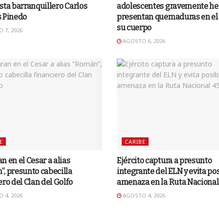
sta barranquillero Carlos
adolescentes gravemente he
s Pinedo
presentan quemaduras en el
su cuerpo
 7, 2026
AGOSTO 6, 2026
E
CARIBE
n en el Cesar a alias
Ejército captura a presunto
, presunto cabecilla
integrante del ELN y evita po
ero del Clan del Golfo
amenaza en la Ruta Nacional
 4, 2026
AGOSTO 4, 2026