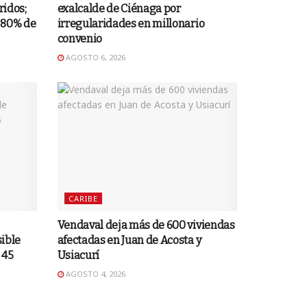
ridos;
exalcalde de Ciénaga por
 80% de
irregularidades en millonario
convenio
AGOSTO 6, 2026
CARIBE
Vendaval deja más de 600 viviendas
sible
afectadas en Juan de Acosta y
 45
Usiacurí
AGOSTO 4, 2026