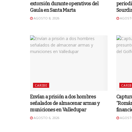
extorsión durante operativos del
periodi
Gaula en Santa Marta
Sourdi
AGOSTO 8, 2026
AGOSTO
CARIBE
CARIB
Envían a prisión a dos hombres
Captura
señalados de almacenar armas y
“Román”
municiones en Valledupar
financi
AGOSTO 6, 2026
AGOSTO