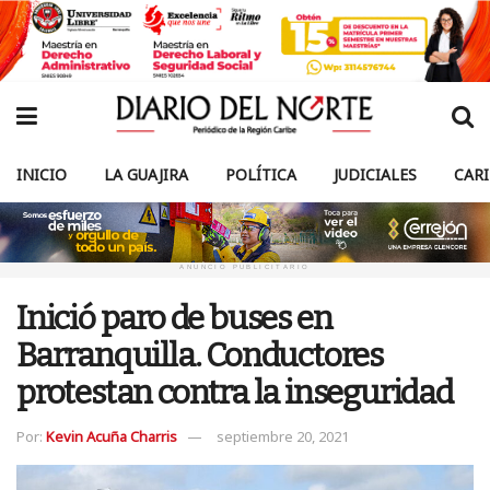
INICIO
LA GUAJIRA
POLÍTICA
JUDICIALES
CAR
ANUNCIO PUBLICITARIO
Inició paro de buses en
Barranquilla. Conductores
protestan contra la inseguridad
Por:
Kevin Acuña Charris
septiembre 20, 2021