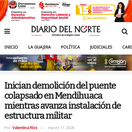
INICIO
LA GUAJIRA
POLÍTICA
JUDICIALES
CAR
ANUNCIO PUBLICITARIO
Inician demolición del puente
colapsado en Mendihuaca
mientras avanza instalación de
estructura militar
Por:
Valentina Ríos
marzo 11, 2026