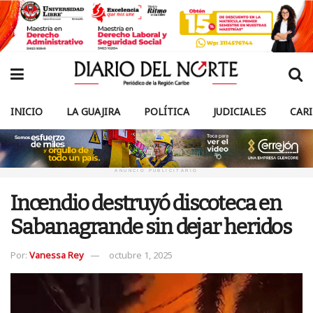
INICIO
LA GUAJIRA
POLÍTICA
JUDICIALES
CAR
ANUNCIO PUBLICITARIO
Incendio destruyó discoteca en
Sabanagrande sin dejar heridos
Por:
Vanessa Rey
octubre 1, 2025