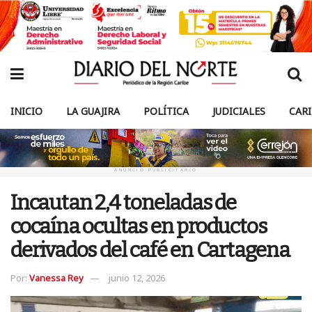
INICIO
LA GUAJIRA
POLÍTICA
JUDICIALES
CAR
ANUNCIO PUBLICITARIO
Incautan 2,4 toneladas de
cocaína ocultas en productos
derivados del café en Cartagena
Por:
Vanessa Rey
junio 12, 2026