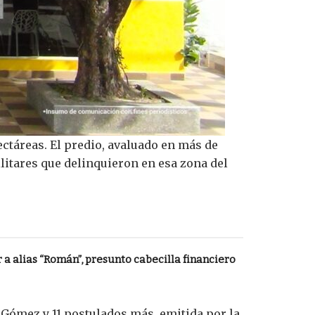
ectáreas. El predio, avaluado en más de
litares que delinquieron en esa zona del
 a alias “Román”, presunto cabecilla financiero
 Gómez y 11 postulados más, emitida por la