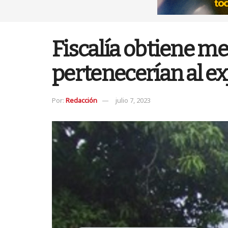
Fiscalía obtiene me
pertenecerían al exj
Por:
Redacción
julio 7, 2023