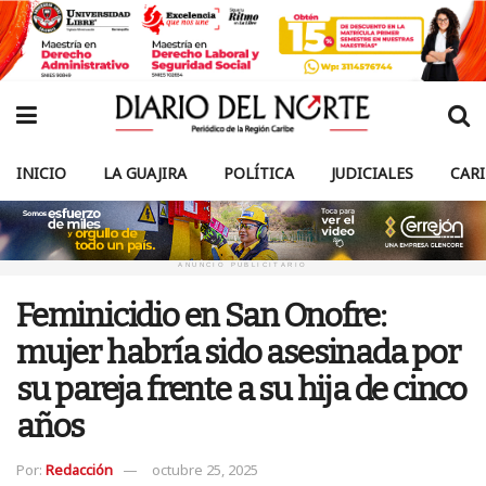
INICIO
LA GUAJIRA
POLÍTICA
JUDICIALES
CAR
ANUNCIO PUBLICITARIO
Feminicidio en San Onofre:
mujer habría sido asesinada por
su pareja frente a su hija de cinco
años
Por:
Redacción
octubre 25, 2025