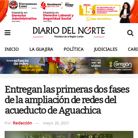
INICIO
LA GUAJIRA
POLÍTICA
JUDICIALES
CAR
ANUNCIO PUBLICITARIO
Entregan las primeras dos fases
de la ampliación de redes del
acueducto de Aguachica
Por:
Redacción
mayo 20, 2021