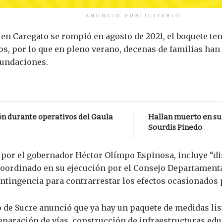
ANUNCIO PUBLICITARIO
a en Caregato se rompió en agosto de 2021, el boquete te
s, por lo que en pleno verano, decenas de familias han
inundaciones.
ón durante operativos del Gaula
Hallan muerto en su 
Sourdis Pinedo
a por el gobernador Héctor Olímpo Espinosa, incluye “d
coordinado en su ejecución por el Consejo Departamenta
ntingencia para contrarrestar los efectos ocasionados 
 de Sucre anunció que ya hay un paquete de medidas list
eparación de vías, construcción de infraestructuras edu