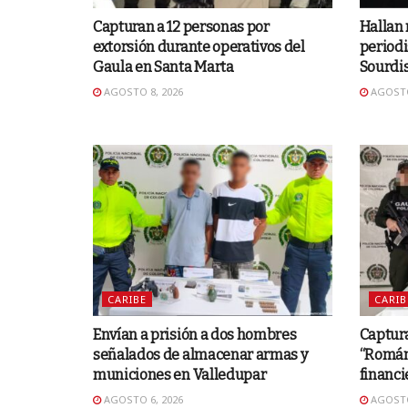
Capturan a 12 personas por
Hallan 
extorsión durante operativos del
periodi
Gaula en Santa Marta
Sourdi
AGOSTO 8, 2026
AGOSTO
CARIBE
CARIB
Envían a prisión a dos hombres
Captura
señalados de almacenar armas y
“Román”
municiones en Valledupar
financi
AGOSTO 6, 2026
AGOSTO