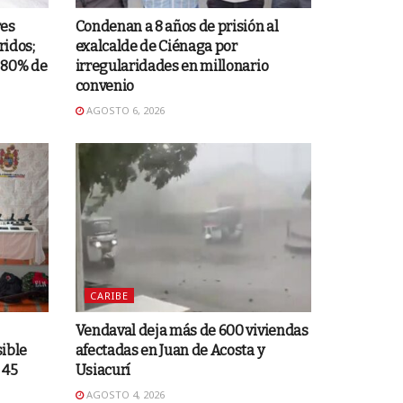
res
Condenan a 8 años de prisión al
ridos;
exalcalde de Ciénaga por
 80% de
irregularidades en millonario
convenio
AGOSTO 6, 2026
CARIBE
Vendaval deja más de 600 viviendas
sible
afectadas en Juan de Acosta y
 45
Usiacurí
AGOSTO 4, 2026