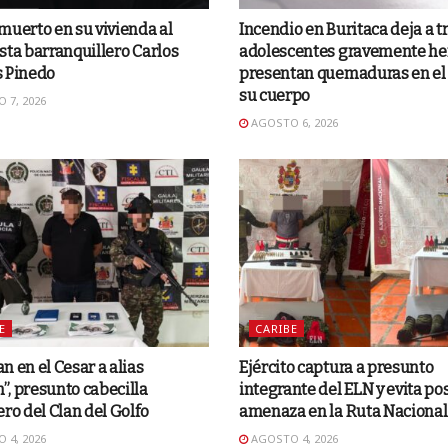
muerto en su vivienda al
Incendio en Buritaca deja a t
sta barranquillero Carlos
adolescentes gravemente he
s Pinedo
presentan quemaduras en el
su cuerpo
 7, 2026
AGOSTO 6, 2026
E
CARIBE
n en el Cesar a alias
Ejército captura a presunto
, presunto cabecilla
integrante del ELN y evita po
ero del Clan del Golfo
amenaza en la Ruta Nacional
 4, 2026
AGOSTO 4, 2026