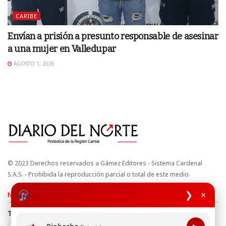
CARIBE
Envían a prisión a presunto responsable de asesinar
a una mujer en Valledupar
AGOSTO 1, 2026
© 2023 Derechos reservados a Gámez Editores - Sistema Cardenal
S.A.S. - Prohibida la reproducción parcial o total de este medio.
❯
×
Nuestros sitios
Términos y Condiciones
Derechos de Autor y Propiedad Intelectual
Política de uso de cookies
Política de Tratamiento de Datos