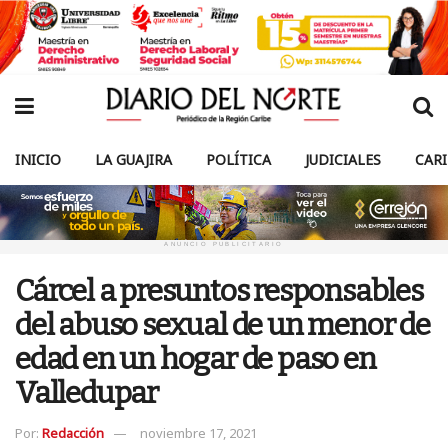
INICIO
LA GUAJIRA
POLÍTICA
JUDICIALES
CAR
ANUNCIO PUBLICITARIO
Cárcel a presuntos responsables
del abuso sexual de un menor de
edad en un hogar de paso en
Valledupar
Por:
Redacción
noviembre 17, 2021