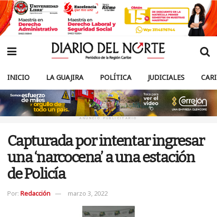
INICIO
LA GUAJIRA
POLÍTICA
JUDICIALES
CAR
ANUNCIO PUBLICITARIO
Capturada por intentar ingresar
una ‘narcocena’ a una estación
de Policía
Por:
Redacción
marzo 3, 2022