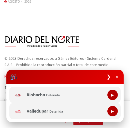
AGOSTO 4, 2026
© 2023 Derechos reservados a Gámez Editores - Sistema Cardenal
S.A.S. - Prohibida la reproducción parcial o total de este medio.
❯
×
Nuestros sitios
Términos y Condiciones
Derechos de Autor y Propiedad Intelectual
Política de uso de cookies
Política de Tratamiento de Datos
Riohacha
▶
Detenida
Directrices Editoriales
Esta página web usa cookie para mejorar tu experiencia de
Valledupar
▶
Detenida
navegación, al continuar aceptas nuestra política de uso de
Síguenos
cookie.
Consultala aquí
¡Aceptar!