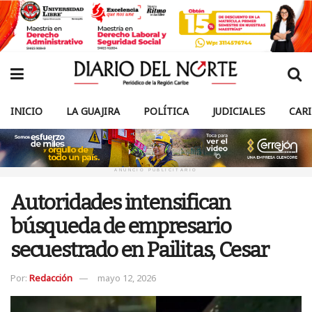
INICIO
LA GUAJIRA
POLÍTICA
JUDICIALES
CAR
ANUNCIO PUBLICITARIO
Autoridades intensifican
búsqueda de empresario
secuestrado en Pailitas, Cesar
Por:
Redacción
mayo 12, 2026