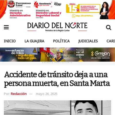
INICIO
LA GUAJIRA
POLÍTICA
JUDICIALES
CAR
ANUNCIO PUBLICITARIO
Accidente de tránsito deja a una
persona muerta, en Santa Marta
Por:
Redacción
mayo 26, 2025