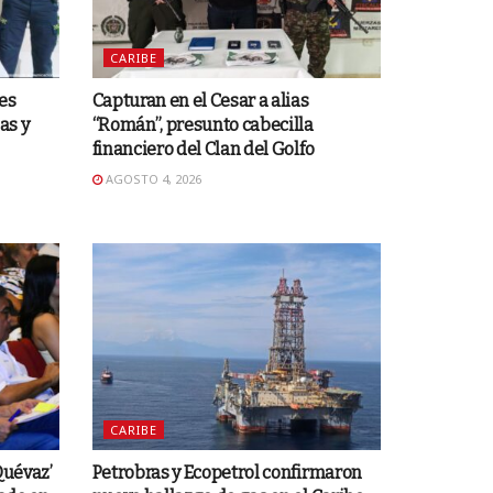
CARIBE
es
Capturan en el Cesar a alias
as y
“Román”, presunto cabecilla
financiero del Clan del Golfo
AGOSTO 4, 2026
CARIBE
Quévaz’
Petrobras y Ecopetrol confirmaron