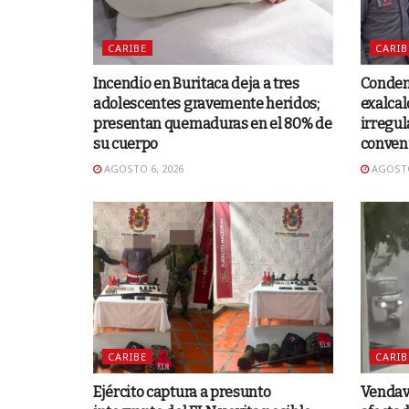
CARIBE
CARIB
Incendio en Buritaca deja a tres
Condena
adolescentes gravemente heridos;
exalcal
presentan quemaduras en el 80% de
irregul
su cuerpo
conven
AGOSTO 6, 2026
AGOSTO
CARIBE
CARIB
Ejército captura a presunto
Vendava