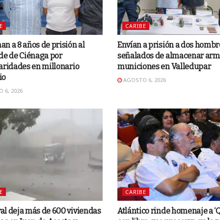
E
CARIBE
n a 8 años de prisión al
Envían a prisión a dos hombr
de de Ciénaga por
señalados de almacenar arm
aridades en millonario
municiones en Valledupar
io
AGOSTO 6, 2026
 6, 2026
E
CARIBE
l deja más de 600 viviendas
Atlántico rinde homenaje a ‘