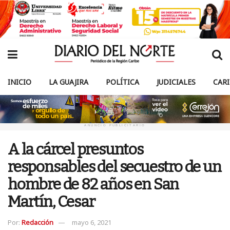
INICIO
LA GUAJIRA
POLÍTICA
JUDICIALES
CAR
ANUNCIO PUBLICITARIO
A la cárcel presuntos
responsables del secuestro de un
hombre de 82 años en San
Martín, Cesar
Por:
Redacción
mayo 6, 2021