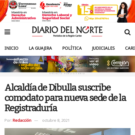
INICIO
LA GUAJIRA
POLÍTICA
JUDICIALES
CAR
ANUNCIO PUBLICITARIO
Alcaldía de Dibulla suscribe
comodato para nueva sede de la
Registraduría
Por:
Redacción
octubre 8, 2021