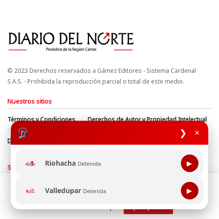
© 2023 Derechos reservados a Gámez Editores - Sistema Cardenal
S.A.S. - Prohibida la reproducción parcial o total de este medio.
Nuestros sitios
Términos y Condiciones
Derechos de Autor y Propiedad Intelectual
Política de uso de cookies
Política de Tratamiento de Datos
❯
×
Directrices Editoriales
Riohacha
▶
Detenida
Síguenos
Esta página web usa cookie para mejorar tu experiencia de
Valledupar
▶
Detenida
navegación, al continuar aceptas nuestra política de uso de
cookie.
Consultala aquí
¡Aceptar!