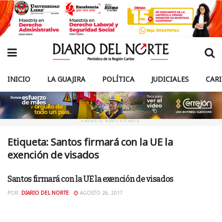
INICIO
LA GUAJIRA
POLÍTICA
JUDICIALES
CAR
ANUNCIO PUBLICITARIO
Etiqueta:
Santos firmará con la UE la
exención de visados
Santos firmará con la UE la exención de visados
CARIBE
POR:
DIARIO DEL NORTE
AGOSTO 26, 2017