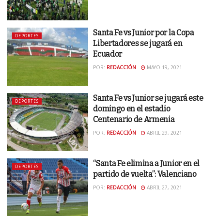
Santa Fe vs Junior por la Copa
DEPORTES
Libertadores se jugará en
Ecuador
POR:
REDACCIÓN
MAYO 19, 2021
Santa Fe vs Junior se jugará este
DEPORTES
domingo en el estadio
Centenario de Armenia
POR:
REDACCIÓN
ABRIL 29, 2021
“Santa Fe elimina a Junior en el
DEPORTES
partido de vuelta”: Valenciano
POR:
REDACCIÓN
ABRIL 27, 2021