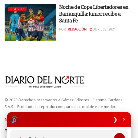
Noche de Copa Libertadores en
DEPORTES
Barranquilla: Junior recibe a
Santa Fe
POR:
REDACCIÓN
ABRIL 22, 2021
© 2023 Derechos reservados a Gámez Editores - Sistema Cardenal
S.A.S. - Prohibida la reproducción parcial o total de este medio.
❯
×
Nuestros sitios
Términos y Condiciones
Derechos de Autor y Propiedad Intelectual
Política de uso de cookies
Política de Tratamiento de Datos