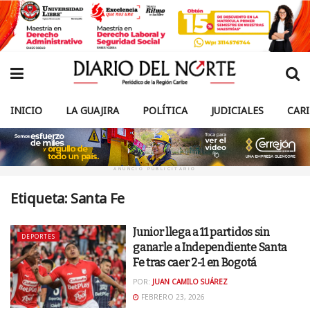
INICIO
LA GUAJIRA
POLÍTICA
JUDICIALES
CAR
ANUNCIO PUBLICITARIO
Etiqueta:
Santa Fe
Junior llega a 11 partidos sin
DEPORTES
ganarle a Independiente Santa
Fe tras caer 2-1 en Bogotá
POR:
JUAN CAMILO SUÁREZ
FEBRERO 23, 2026