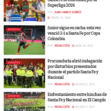
Superliga 2026
POR:
JUAN CAMILO SUÁREZ
ENERO 15, 2026
Junior sigue en racha: esta vez
DEPORTES
venció 2-1 a Santa Fe por Copa
Colombia
POR:
REDACCIÓN
ABRIL 20, 2022
Procuraduría abrió indagación
DEPORTES
por disturbios presentados
durante el partido Santa Fe y
Nacional
POR:
REDACCIÓN
AGOSTO 6, 2021
Enfrentamiento entre hinchas de
DEPORTES
Santa Fe y Nacional en El Campín
POR:
REDACCIÓN
AGOSTO 3, 2021