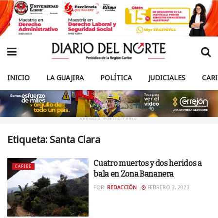
INICIO
LA GUAJIRA
POLÍTICA
JUDICIALES
CAR
ANUNCIO PUBLICITARIO
Etiqueta:
Santa Clara
Cuatro muertos y dos heridos a
CARIBE
bala en Zona Bananera
POR:
REDACCIÓN
FEBRERO 3, 2023