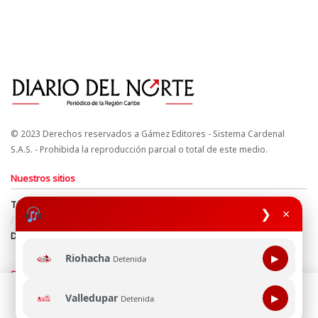
© 2023 Derechos reservados a Gámez Editores - Sistema Cardenal
S.A.S. - Prohibida la reproducción parcial o total de este medio.
Nuestros sitios
Términos y Condiciones
Derechos de Autor y Propiedad Intelectual
❯
×
Política de uso de cookies
Política de Tratamiento de Datos
Directrices Editoriales
Riohacha
▶
Detenida
Síguenos
Esta página web usa cookie para mejorar tu experiencia de
Valledupar
▶
Detenida
navegación, al continuar aceptas nuestra política de uso de