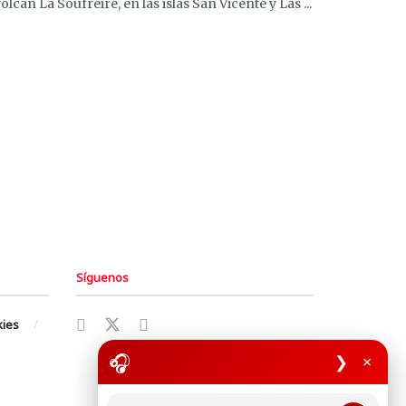
cán La Soufreire, en las islas San Vicente y Las ...
Síguenos
kies
🎧
❯
×