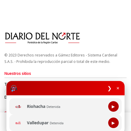
© 2023 Derechos reservados a Gámez Editores - Sistema Cardenal
S.A.S. - Prohibida la reproducción parcial o total de este medio.
Nuestros sitios
Términos y Condiciones
Derechos de Autor y Propiedad Intelectual
❯
×
Política de uso de cookies
Política de Tratamiento de Datos
Directrices Editoriales
Riohacha
▶
Detenida
Síguenos
Esta página web usa cookie para mejorar tu experiencia de
Valledupar
▶
Detenida
navegación, al continuar aceptas nuestra política de uso de