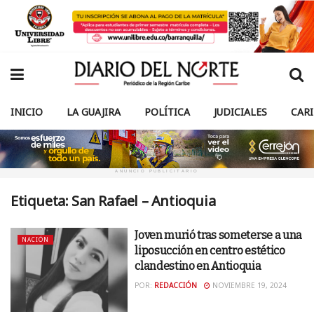
INICIO
LA GUAJIRA
POLÍTICA
JUDICIALES
CAR
ANUNCIO PUBLICITARIO
Etiqueta:
San Rafael – Antioquia
Joven murió tras someterse a una
NACIÓN
liposucción en centro estético
clandestino en Antioquia
POR:
REDACCIÓN
NOVIEMBRE 19, 2024