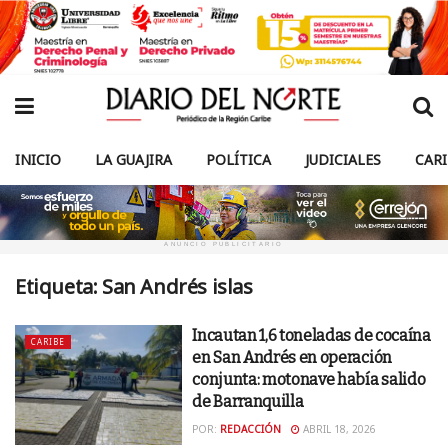
INICIO
LA GUAJIRA
POLÍTICA
JUDICIALES
CAR
ANUNCIO PUBLICITARIO
Etiqueta:
San Andrés islas
Incautan 1,6 toneladas de cocaína
CARIBE
en San Andrés en operación
conjunta: motonave había salido
de Barranquilla
POR:
REDACCIÓN
ABRIL 18, 2026