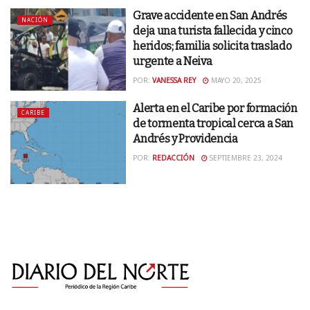
Grave accidente en San Andrés
NACIÓN
deja una turista fallecida y cinco
heridos; familia solicita traslado
urgente a Neiva
POR:
VANESSA REY
MAYO 20, 2025
Alerta en el Caribe por formación
CARIBE
de tormenta tropical cerca a San
Andrés y Providencia
POR:
REDACCIÓN
SEPTIEMBRE 23, 2024