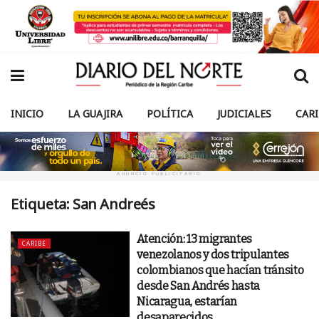
INICIO
LA GUAJIRA
POLÍTICA
JUDICIALES
CAR
ANUNCIO PUBLICITARIO
Etiqueta:
San Andreés
Atención: 13 migrantes
CARIBE
venezolanos y dos tripulantes
colombianos que hacían tránsito
desde San Andrés hasta
Nicaragua, estarían
desaparecidos