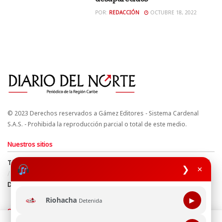
POR:
REDACCIÓN
OCTUBRE 18, 2022
© 2023 Derechos reservados a Gámez Editores - Sistema Cardenal
S.A.S. - Prohibida la reproducción parcial o total de este medio.
Nuestros sitios
Términos y Condiciones
Derechos de Autor y Propiedad Intelectual
❯
×
Política de uso de cookies
Política de Tratamiento de Datos
Directrices Editoriales
Riohacha
▶
Detenida
Síguenos
Esta página web usa cookie para mejorar tu experiencia de