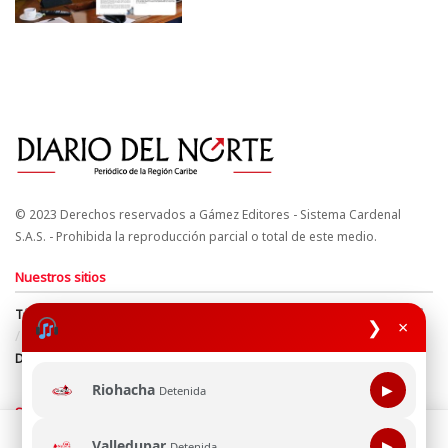
© 2023 Derechos reservados a Gámez Editores - Sistema Cardenal
S.A.S. - Prohibida la reproducción parcial o total de este medio.
Nuestros sitios
Términos y Condiciones
Derechos de Autor y Propiedad Intelectual
❯
×
Política de uso de cookies
Política de Tratamiento de Datos
Directrices Editoriales
Riohacha
▶
Detenida
Síguenos
Esta página web usa cookie para mejorar tu experiencia de
Valledupar
▶
Detenida