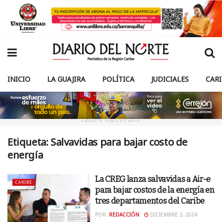
INICIO
LA GUAJIRA
POLÍTICA
JUDICIALES
CAR
ANUNCIO PUBLICITARIO
Etiqueta:
Salvavidas para bajar costo de
energía
La CREG lanza salvavidas a Air-e
CARIBE
para bajar costos de la energía en
tres departamentos del Caribe
POR:
REDACCIÓN
DICIEMBRE 3, 2024