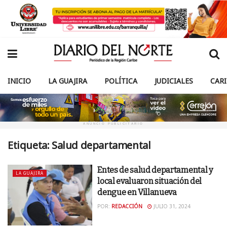
INICIO
LA GUAJIRA
POLÍTICA
JUDICIALES
CAR
ANUNCIO PUBLICITARIO
Etiqueta:
Salud departamental
Entes de salud departamental y
LA GUAJIRA
local evaluaron situación del
dengue en Villanueva
POR:
REDACCIÓN
JULIO 31, 2024