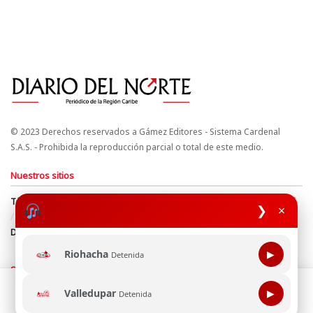
© 2023 Derechos reservados a Gámez Editores - Sistema Cardenal
S.A.S. - Prohibida la reproducción parcial o total de este medio.
Nuestros sitios
Términos y Condiciones
Derechos de Autor y Propiedad Intelectual
❯
×
Política de uso de cookies
Política de Tratamiento de Datos
Directrices Editoriales
Riohacha
▶
Detenida
Síguenos
Esta página web usa cookie para mejorar tu experiencia de
Valledupar
▶
Detenida
navegación, al continuar aceptas nuestra política de uso de